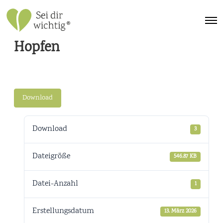
Hopfen
Download
Download
3
Dateigröße
546.87 KB
Datei-Anzahl
1
Erstellungsdatum
13. März 2026