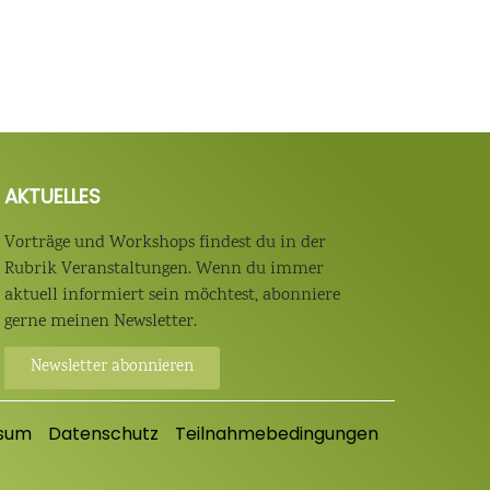
AKTUELLES
Vorträge und Workshops findest du in der
Rubrik Veranstaltungen. Wenn du immer
aktuell informiert sein möchtest, abonniere
gerne meinen Newsletter.
Newsletter abonnieren
sum
Datenschutz
Teilnahmebedingungen