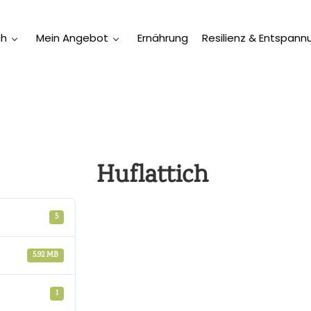
ch
Mein Angebot
Ernährung
Resilienz & Entspann
Huflattich
5
5.92 MB
1