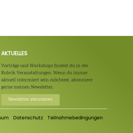
AKTUELLES
Vorträge und Workshops findest du in der
Rubrik Veranstaltungen. Wenn du immer
aktuell informiert sein möchtest, abonniere
gerne meinen Newsletter.
Newsletter abonnieren
sum
Datenschutz
Teilnahmebedingungen