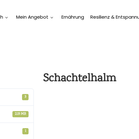
ch
Mein Angebot
Ernährung
Resilienz & Entspann
Schachtelhalm
3
2.19 MB
1